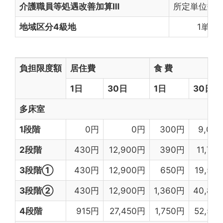
介護職員等処遇改善加算Ⅲ
所定単位数に
地域区分4級地
1単位(
負担限度額
居住費
食 費
1日
30日
1日
30日
多床室
1段階
0円
0円
300円
9,00
2段階
430円
12,900円
390円
11,70
3段階①
430円
12,900円
650円
19,50
3段階②
430円
12,900円
1,360円
40,80
4段階
915円
27,450円
1,750円
52,50