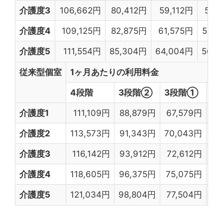
介護度3
106,662円
80,412円
59,112円
51,
介護度4
109,125円
82,875円
61,575円
53,7
介護度5
111,554円
85,304円
64,004円
56,2
従来型個室
1ヶ月あたりの利用料金
4段階
3段階②
3段階①
2
介護度1
111,109円
88,879円
67,579円
47
介護度2
113,573円
91,343円
70,043円
50
介護度3
116,142円
93,912円
72,612円
52
介護度4
118,605円
96,375円
75,075円
55
介護度5
121,034円
98,804円
77,504円
57