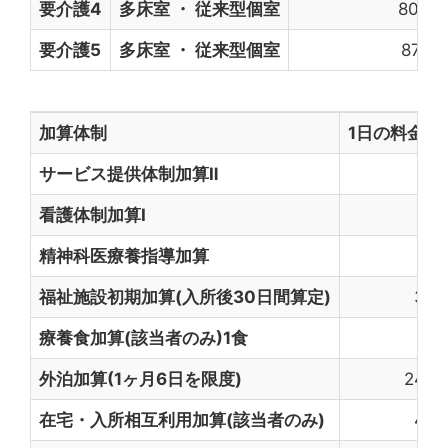
要介護4
多床室 ・ 従来型個室
802円
要介護5
多床室 ・ 従来型個室
871円
加算体制
1日の料金
サービス提供体制加算Ⅱ
18
看護体制加算I
4
精神科医療養指導加算
5
福祉施設初期加算(入所後30日間算定)
30
療養食加算(該当者のみ)1食
6
外泊加算(1ヶ月6日を限度)
246
在宅・入所相互利用加算(該当者のみ)
40