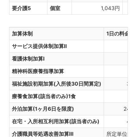
要介護5
個室
1,043円
加算体制
1日の料金
サービス提供体制加算Ⅱ
18
看護体制加算I
4
精神科医療養指導加算
5
福祉施設初期加算(入所後30日間算定)
30
療養食加算(該当者のみ)1食
6
外泊加算(1ヶ月6日を限度)
246
在宅・入所相互利用加算(該当者のみ)
40
介護職員等処遇改善加算Ⅲ
所定単位数に