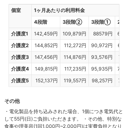
個室
1ヶ月あたりの利用料金
4段階
3段階②
3段階①
2段
介護度1
142,459円
109,879円
88579円
66,
介護度2
144,852円
112,272円
90,972円
68,
介護度3
147,456円
114,876円
93,576円
71,
介護度4
149,815円
117,235円
95,935円
73,
介護度5
152,137円
119,557円
98,257円
75,
その他
・電化製品を持ち込みされた場合、1個につき電気代と
して55円(日)ご負担いただきます。 ・その他、特別な
食事や理美容(1回1,000円~2,000円)は実費負担となり