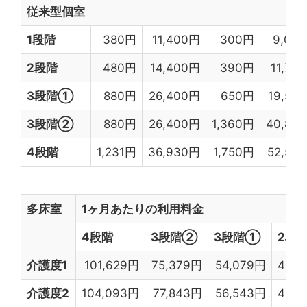
従来型個室
1段階
380円
11,400円
300円
9,00
2段階
480円
14,400円
390円
11,70
3段階①
880円
26,400円
650円
19,50
3段階②
880円
26,400円
1,360円
40,80
4段階
1,231円
36,930円
1,750円
52,50
多床室
1ヶ月あたりの利用料金
4段階
3段階②
3段階①
2段
介護度1
101,629円
75,379円
54,079円
46,2
介護度2
104,093円
77,843円
56,543円
48,7