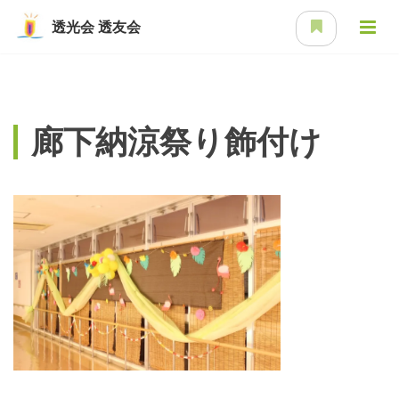
透光会
透友会
廊下納涼祭り飾付け